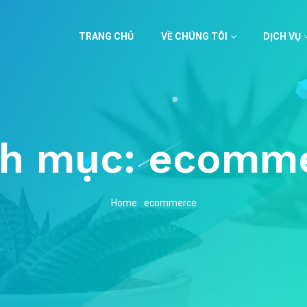
TRANG CHỦ
VỀ CHÚNG TÔI
DỊCH VỤ
h mục:
ecomm
Home
ecommerce