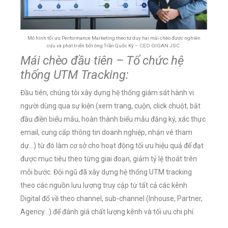
Mô hình tối ưu Performance Marketing theo tư duy hai mái chèo được nghiên
cứu và phát triển bởi ông Trần Quốc Kỳ – CEO GIGAN JSC.
Mái chèo đầu tiên – Tổ chức hệ
thống UTM Tracking:
Đầu tiên, chúng tôi xây dựng hệ thống giám sát hành vi
người dùng qua sự kiện (xem trang, cuộn, click chuột, bắt
đầu điền biểu mẫu, hoàn thành biểu mẫu đăng ký, xác thực
email, cung cấp thông tin doanh nghiệp, nhận vé tham
dự…) từ đó làm cơ sở cho hoạt động tối ưu hiệu quả để đạt
được mục tiêu theo từng giai đoạn, giảm tỷ lệ thoát trên
mỗi bước. Đội ngũ đã xây dựng hệ thống UTM tracking
theo các nguồn lưu lượng truy cập từ tất cả các kênh
Digital đổ về theo channel, sub-channel (Inhouse, Partner,
Agency…) để đánh giá chất lượng kênh và tối ưu chi phí.