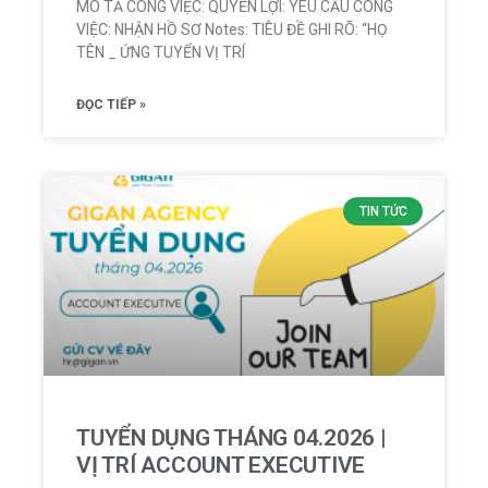
MÔ TẢ CÔNG VIỆC: QUYỀN LỢI: YÊU CẦU CÔNG
VIỆC: NHẬN HỒ SƠ Notes: TIÊU ĐỀ GHI RÕ: “HỌ
TÊN _ ỨNG TUYỂN VỊ TRÍ
ĐỌC TIẾP »
TIN TỨC
TUYỂN DỤNG THÁNG 04.2026 |
VỊ TRÍ ACCOUNT EXECUTIVE