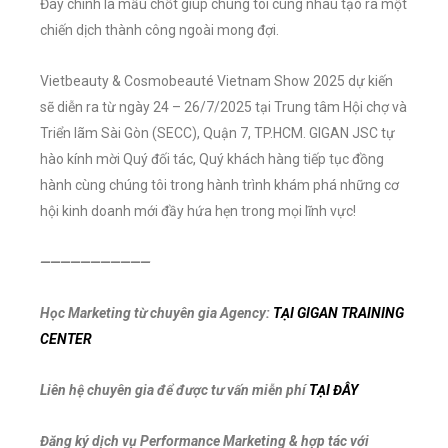
Đây chính là mấu chốt giúp chúng tôi cùng nhau tạo ra một
chiến dịch thành công ngoài mong đợi.
Vietbeauty & Cosmobeauté Vietnam Show 2025 dự kiến
sẽ diễn ra từ ngày 24 – 26/7/2025 tại Trung tâm Hội chợ và
Triển lãm Sài Gòn (SECC), Quận 7, TP.HCM. GIGAN JSC tự
hào kính mời Quý đối tác, Quý khách hàng tiếp tục đồng
hành cùng chúng tôi trong hành trình khám phá những cơ
hội kinh doanh mới đầy hứa hẹn trong mọi lĩnh vực!
———————————
Học Marketing từ chuyên gia Agency:
TẠI GIGAN TRAINING
CENTER
Liên hệ chuyên gia để được tư vấn miễn phí
TẠI ĐÂY
Đăng ký dịch vụ Performance Marketing & hợp tác với