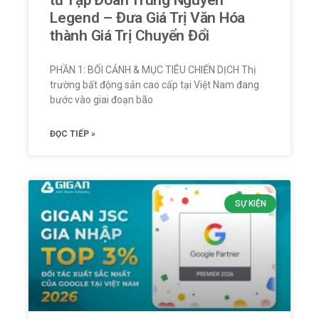
Legend – Đưa Giá Trị Văn Hóa
thành Giá Trị Chuyển Đổi
PHẦN 1: BỐI CẢNH & MỤC TIÊU CHIẾN DỊCH Thị
trường bất động sản cao cấp tại Việt Nam đang
bước vào giai đoạn bão
ĐỌC TIẾP »
SỰ KIỆN