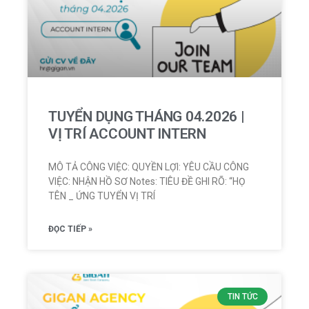
TUYỂN DỤNG THÁNG 04.2026 |
VỊ TRÍ ACCOUNT INTERN
MÔ TẢ CÔNG VIỆC: QUYỀN LỢI: YÊU CẦU CÔNG
VIỆC: NHẬN HỒ SƠ Notes: TIÊU ĐỀ GHI RÕ: “HỌ
TÊN _ ỨNG TUYỂN VỊ TRÍ
ĐỌC TIẾP »
TIN TỨC