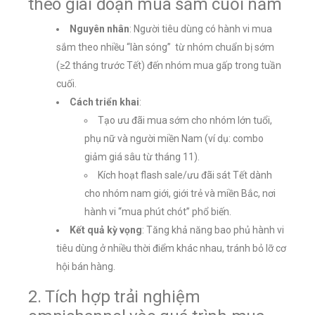
theo giai đoạn mua sắm cuối năm
Nguyên nhân
: Người tiêu dùng có hành vi mua
sắm theo nhiều “làn sóng” từ nhóm chuẩn bị sớm
(≥2 tháng trước Tết) đến nhóm mua gấp trong tuần
cuối.
Cách triển khai
:
Tạo ưu đãi mua sớm cho nhóm lớn tuổi,
phụ nữ và người miền Nam (ví dụ: combo
giảm giá sâu từ tháng 11).
Kích hoạt flash sale/ưu đãi sát Tết dành
cho nhóm nam giới, giới trẻ và miền Bắc, nơi
hành vi “mua phút chót” phổ biến.
Kết quả kỳ vọng
: Tăng khả năng bao phủ hành vi
tiêu dùng ở nhiều thời điểm khác nhau, tránh bỏ lỡ cơ
hội bán hàng.
2. Tích hợp trải nghiệm