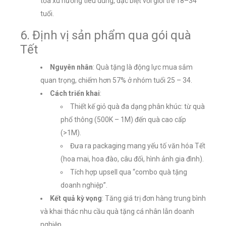
tỏa xu hướng tiêu dùng, đặc biệt với giới trẻ 18–34
tuổi.
6. Định vị sản phẩm qua gói quà
Tết
Nguyên nhân
: Quà tặng là động lực mua sắm
quan trọng, chiếm hơn 57% ở nhóm tuổi 25 – 34.
Cách triển khai
:
Thiết kế giỏ quà đa dạng phân khúc: từ quà
phổ thông (500K – 1M) đến quà cao cấp
(>1M).
Đưa ra packaging mang yếu tố văn hóa Tết
(hoa mai, hoa đào, câu đối, hình ảnh gia đình).
Tích hợp upsell qua “combo quà tặng
doanh nghiệp”.
Kết quả kỳ vọng
: Tăng giá trị đơn hàng trung bình
và khai thác nhu cầu quà tặng cá nhân lẫn doanh
nghiệp.