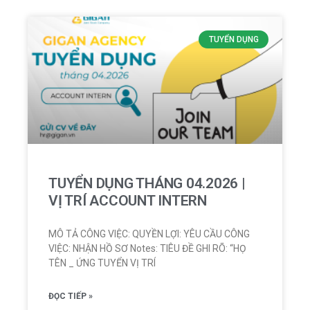
TUYỂN DỤNG
TUYỂN DỤNG THÁNG 04.2026 |
VỊ TRÍ ACCOUNT INTERN
MÔ TẢ CÔNG VIỆC: QUYỀN LỢI: YÊU CẦU CÔNG
VIỆC: NHẬN HỒ SƠ Notes: TIÊU ĐỀ GHI RÕ: “HỌ
TÊN _ ỨNG TUYỂN VỊ TRÍ
ĐỌC TIẾP »