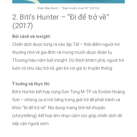
Điện Máy Xanh – “Bạn muốn mua TV” (2016)
2. Biti’s Hunter – “Đi để trở về”
(2017)
Bối cảnh và insight:
Chiến dịch được tung ra vào dịp Tết – thời điểm người trẻ
thường nhớ về gia đình và mong muốn được đoàn tụ.
Thương hiệu nắm bắt insight: Dù thích khám phá, người trẻ
luôn có nhu cầu trở về, gắn bó với giá trị truyền thống.
Ý tưởng và thực thi:
Biti’s Hunter kết hợp cùng Sơn Tùng M-TP và Soobin Hoàng
Sơn – những ca sĩ nổi tiếng trong giới trẻ để phát hành ca
khúc “Đi để trở về”. Nội dung mang tính kể chuyện
(storytelling), kết hợp âm nhạc cảm xúc giúp chiến dịch dễ
tiếp cận người xem.