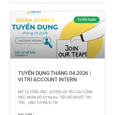
TUYỂN DỤNG
TUYỂN DỤNG THÁNG 04.2026 |
VỊ TRÍ ACCOUNT INTERN
MÔ TẢ CÔNG VIỆC: QUYỀN LỢI: YÊU CẦU CÔNG
VIỆC: NHẬN HỒ SƠ Notes: TIÊU ĐỀ GHI RÕ: “HỌ
TÊN _ ỨNG TUYỂN VỊ TRÍ
ĐỌC TIẾP »