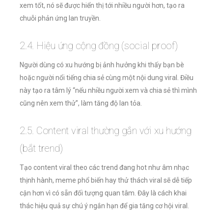
xem tốt, nó sẽ được hiển thị tới nhiều người hơn, tạo ra
chuỗi phản ứng lan truyền.
2.4. Hiệu ứng cộng đồng (social proof)
Người dùng có xu hướng bị ảnh hưởng khi thấy bạn bè
hoặc người nổi tiếng chia sẻ cùng một nội dung viral. Điều
này tạo ra tâm lý “nếu nhiều người xem và chia sẻ thì mình
cũng nên xem thử”, làm tăng độ lan tỏa.
2.5. Content viral thường gắn với xu hướng
(bắt trend)
Tạo content viral theo các trend đang hot như âm nhạc
thịnh hành, meme phổ biến hay thử thách viral sẽ dễ tiếp
cận hơn vì có sẵn đối tượng quan tâm. Đây là cách khai
thác hiệu quả sự chú ý ngắn hạn để gia tăng cơ hội viral.