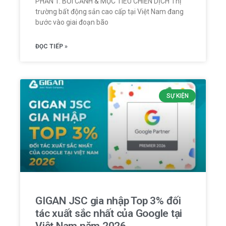
PHẦN 1: BỐI CẢNH & MỤC TIÊU CHIẾN DỊCH Thị
trường bất động sản cao cấp tại Việt Nam đang
bước vào giai đoạn bão
ĐỌC TIẾP »
SỰ KIỆN
GIGAN JSC gia nhập Top 3% đối
tác xuất sắc nhất của Google tại
Việt Nam năm 2026