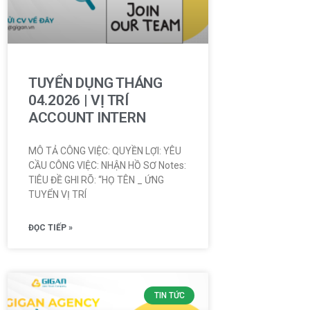
TUYỂN DỤNG THÁNG
04.2026 | VỊ TRÍ
ACCOUNT INTERN
MÔ TẢ CÔNG VIỆC: QUYỀN LỢI: YÊU
CẦU CÔNG VIỆC: NHẬN HỒ SƠ Notes:
TIÊU ĐỀ GHI RÕ: “HỌ TÊN _ ỨNG
TUYỂN VỊ TRÍ
ĐỌC TIẾP »
TIN TỨC