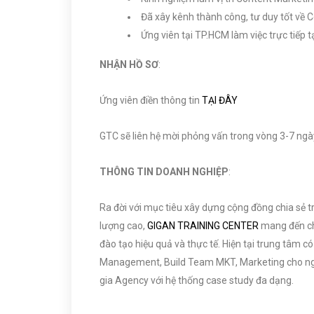
Đã xây kênh thành công, tư duy tốt về 
Ứng viên tại TP.HCM làm việc trực tiếp t
NHẬN HỒ SƠ
:
Ứng viên điền thông tin
TẠI ĐÂY
GTC sẽ liên hệ mời phỏng vấn trong vòng 3-7 ngà
THÔNG TIN DOANH NGHIỆP
:
Ra đời với mục tiêu xây dựng cộng đồng chia sẻ t
lượng cao,
GIGAN TRAINING CENTER
mang đến cho
đào tạo hiệu quả và thực tế. Hiện tại trung tâm có
Management, Build Team MKT, Marketing cho ngư
gia Agency với hệ thống case study đa dạng.