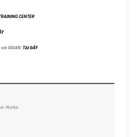
 TRAINING CENTER
ÂY
c với GIGAN
: TẠI ĐÂY
er Works