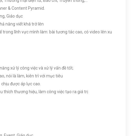
i, Thương mại điện tử, Báo chí, Truyền thông,…
inner & Content Pyramid.
ng, Giáo dục
hả năng viết khá trở lên
 trong lĩnh vực mình làm: bài tương tác cao, có video lên xu
ăng xử lý công việc và xử lý vấn đề tốt;
, nói là làm, kiên trì với mục tiêu
 chịu được áp lực cao.
thích thương hiệu, làm công việc tạo ra giá trị
g, Event, Giáo dục…