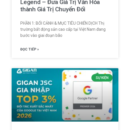
Legend – Đưa Giá Trị Văn Hóa
thành Giá Trị Chuyển Đổi
PHẦN 1: BỐI CẢNH & MỤC TIÊU CHIẾN DỊCH Thị
trường bất động sản cao cấp tại Việt Nam đang
bước vào giai đoạn bão
ĐỌC TIẾP »
SỰ KIỆN