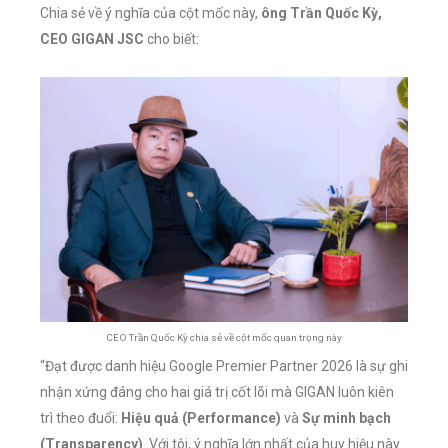
Chia sẻ về ý nghĩa của cột mốc này,
ông Trần Quốc Kỳ,
CEO GIGAN JSC
cho biết:
CEO Trần Quốc Kỳ chia sẻ về cột mốc quan trọng này
“Đạt được danh hiệu Google Premier Partner 2026 là sự ghi
nhận xứng đáng cho hai giá trị cốt lõi mà GIGAN luôn kiên
trì theo đuổi:
Hiệu quả (Performance)
và
Sự minh bạch
(Transparency)
. Với tôi, ý nghĩa lớn nhất của huy hiệu này