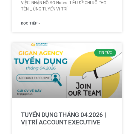
VIỆC: NHẬN HỒ SƠ Notes: TIÊU ĐỀ GHI RÕ: “HỌ
TÊN _ ỨNG TUYỂN VỊ TRÍ
ĐỌC TIẾP »
TIN TỨC
TUYỂN DỤNG THÁNG 04.2026 |
VỊ TRÍ ACCOUNT EXECUTIVE