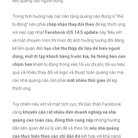
liệu quảng cáo người dùng.
Trong tình huống này các nền tảng quảng cáo đứng ở “thế
bị động” nên phải
chấp nhận thay đổi theo
để kịp thích ứng
với việc cập nhật
Facebook iOS 14.5 update
này. Nếu xét
về mặt chuyên môn thì mức độ ảnh hưởng tương đối đáng
kể liên quan đến
hạn chế thu thập dữ liệu để hiểu người
dùng, mất đi tập khách hàng trước kia, hệ thống báo cáo
chậm hơn
khiến bị động trong việc tối ưu chi phí, tối ưu hiệu
quả và nhiều thay đổi về logic và thuật toán quảng cáo mà
các nhà quảng cáo cần phải
mất nhiều thời gian
để kịp
thích ứng.
Tuy nhiên nếu xét về mặt tích cực, thì bản thân Facebook
cũng
khuyến cáo rất nhiều đến doanh nghiệp và nhà
quảng cáo toàn cầu, đồng thời cung cấp
những hướng
dẫn liên quan để xử lý vấn đề và theo tôi
nếu nhà quảng
cáo thực hiện theo các chỉ dẫn đó
kết hợp với khả năng