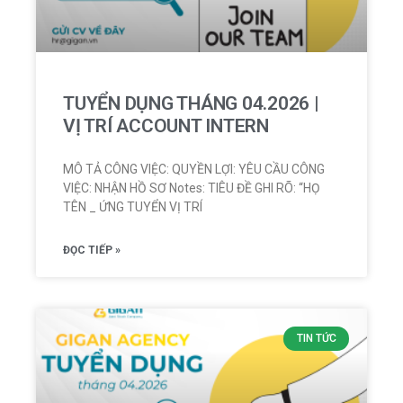
TUYỂN DỤNG THÁNG 04.2026 |
VỊ TRÍ ACCOUNT INTERN
MÔ TẢ CÔNG VIỆC: QUYỀN LỢI: YÊU CẦU CÔNG
VIỆC: NHẬN HỒ SƠ Notes: TIÊU ĐỀ GHI RÕ: “HỌ
TÊN _ ỨNG TUYỂN VỊ TRÍ
ĐỌC TIẾP »
TIN TỨC