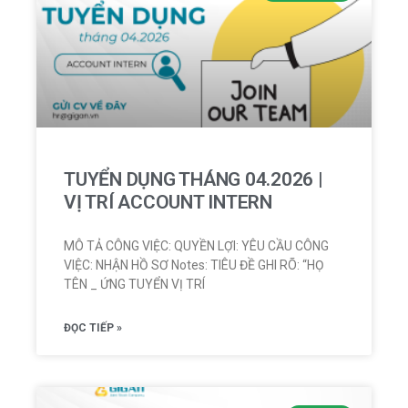
TUYỂN DỤNG THÁNG 04.2026 |
VỊ TRÍ ACCOUNT INTERN
MÔ TẢ CÔNG VIỆC: QUYỀN LỢI: YÊU CẦU CÔNG
VIỆC: NHẬN HỒ SƠ Notes: TIÊU ĐỀ GHI RÕ: “HỌ
TÊN _ ỨNG TUYỂN VỊ TRÍ
ĐỌC TIẾP »