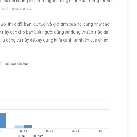
book nói chung và nhóm người dùng cụ thể đã tương tác với
ích, chia sẻ, v.v.
người theo dõi bạn; độ tuổi và giới tính của họ, cũng như các
in này còn cho bạn biết người dùng sử dụng thiết bị nào để
t từ công cụ này để xây dựng khía cạnh tự nhiên của chiến