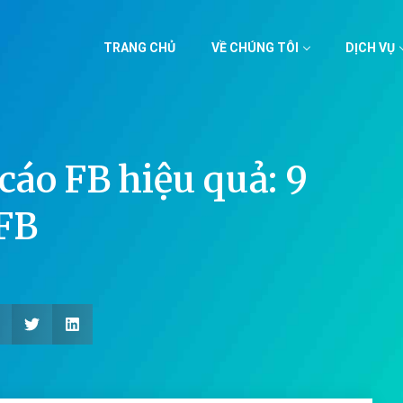
TRANG CHỦ
VỀ CHÚNG TÔI
DỊCH VỤ
cáo FB hiệu quả: 9
 FB