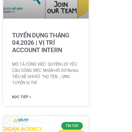
TUYỂN DỤNG THÁNG
04.2026 | VỊ TRÍ
ACCOUNT INTERN
MÔ TẢ CÔNG VIỆC: QUYỀN LỢI: YÊU
CẦU CÔNG VIỆC: NHẬN HỒ SƠ Notes:
TIÊU ĐỀ GHI RÕ: “HỌ TÊN _ ỨNG
TUYỂN VỊ TRÍ
ĐỌC TIẾP »
TIN TỨC